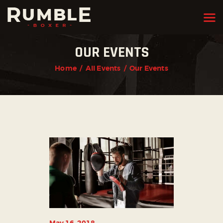
OUR EVENTS
HOME
Home
All Events
Our Events
FEATURES
PAGES
NEWS
STORE
CONTACTS
May 16, 2018