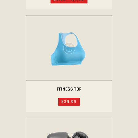
FITNESS TOP
$
39
.
99