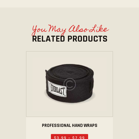
You May Also Like
RELATED PRODUCTS
PROFESSIONAL HAND WRAPS
$
3
.
99
–
$
7
.
99