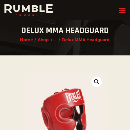
DELUX MMA HEADGUARD
HOME
Home
Shop
...
Delux MMA Headguard
FEATURES
PAGES
NEWS
STORE
CONTACTS