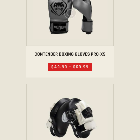
CONTENDER BOXING GLOVES PRO-XS
$
49
.
99
–
$
69
.
99